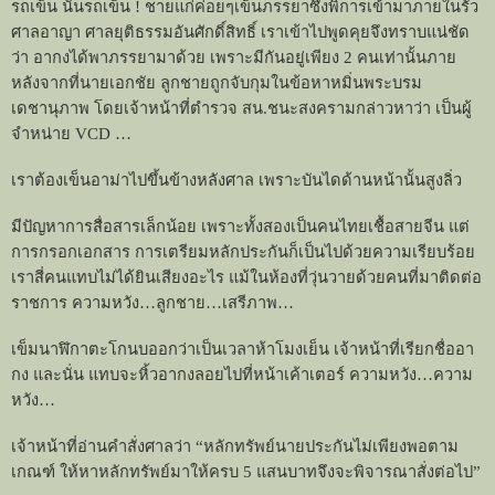
รถเข็น นั่นรถเข็น ! ชายแก่ค่อยๆเข็นภรรยาซึ่งพิการเข้ามาภายในรั้ว
ศาลอาญา ศาลยุติธรรมอันศักดิ์สิทธิ์ เราเข้าไปพูดคุยจึงทราบแน่ชัด
ว่า อากงได้พาภรรยามาด้วย เพราะมีกันอยู่เพียง
2
คนเท่านั้นภาย
หลังจากที่นายเอกชัย ลูกชายถูกจับกุมในข้อหาหมิ่นพระบรม
เดชานุภาพ โดยเจ้าหน้าที่ตำรวจ สน.ชนะสงครามกล่าวหาว่า เป็นผู้
จำหน่าย
VCD …
เราต้องเข็นอาม่าไปขึ้นข้างหลังศาล เพราะบันไดด้านหน้านั้นสูงลิ่ว
มีปัญหาการสื่อสารเล็กน้อย เพราะทั้งสองเป็นคนไทยเชื้อสายจีน แต่
การกรอกเอกสาร การเตรียมหลักประกันก็เป็นไปด้วยความเรียบร้อย
เราสี่คนแทบไม่ได้ยินเสียงอะไร แม้ในห้องที่วุ่นวายด้วยคนที่มาติดต่อ
ราชการ ความหวัง
…
ลูกชาย
…
เสรีภาพ
…
เข็มนาฬิกาตะโกนบออกว่าเป็นเวลาห้าโมงเย็น เจ้าหน้าที่เรียกชื่ออา
กง และนั่น แทบจะหิ้วอากงลอยไปที่หน้าเค้าเตอร์ ความหวัง
…
ความ
หวัง
…
เจ้าหน้าที่อ่านคำสั่งศาลว่า
“
หลักทรัพย์นายประกันไม่เพียงพอตาม
เกณฑ์ ให้หาหลักทรัพย์มาให้ครบ
5
แสนบาทจึงจะพิจารณาสั่งต่อไป
”